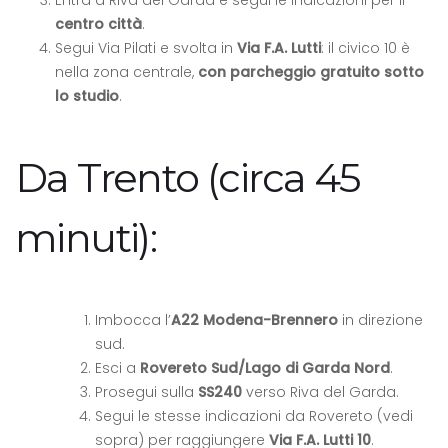
Entra a Riva del Garda e segui le indicazioni per il
centro città
.
Segui Via Pilati e svolta in
Via F.A. Lutti
: il civico 10 è
nella zona centrale,
con parcheggio gratuito sotto
lo studio
.
Da Trento (circa 45
minuti):
Imbocca l’
A22 Modena-Brennero
in direzione
sud.
Esci a
Rovereto Sud/Lago di Garda Nord
.
Prosegui sulla
SS240
verso Riva del Garda.
Segui le stesse indicazioni da Rovereto (vedi
sopra) per raggiungere
Via F.A. Lutti 10
.