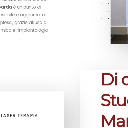
 Garda
è un punto di
essibile e aggiornato,
lessi, grazie all’uso di
amico e l’implantologia
Di 
Stu
Man
LASER TERAPIA