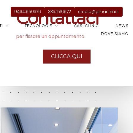
Contattaci
0464.550376
333.1516572
studio@gmanfrini.it
TI
TECNOLOGIE
CASI CLINICI
NEWS
DOVE SIAMO
per fissare un appuntamento
CLICCA QUI